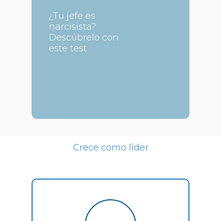
¿Tu jefe es
narcisista?
Descúbrelo con
este test
Crece como líder