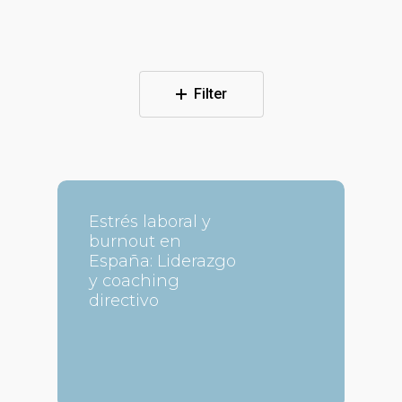
Filter
Estrés laboral y
burnout en
España: Liderazgo
y coaching
directivo